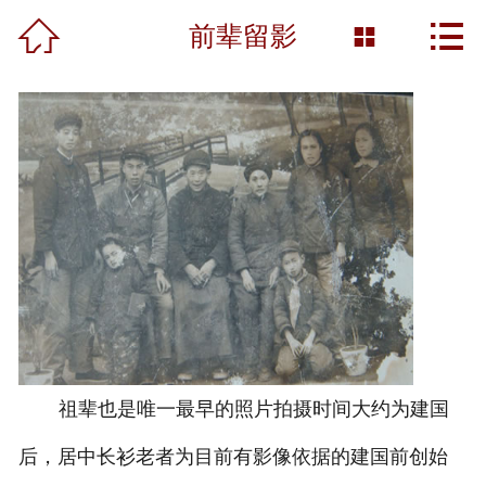



首页
前辈留影

关于我们
生产基地
品牌建设
新闻资讯
产品中心
阳光酿造
祖辈也是唯一最早的照片拍摄时间大约为建国
产品溯源
后，居中长衫老者为目前有影像依据的建国前创始
人才招聘